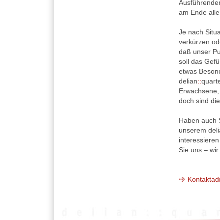
Ausführenden 
am Ende all
Je nach Situ
verkürzen od
daß unser Pu
soll das Gef
etwas Besond
delian
::
quart
Erwachsene, 
doch sind di
Haben auch S
unserem deli
interessieren
Sie uns – wir
Kontaktad